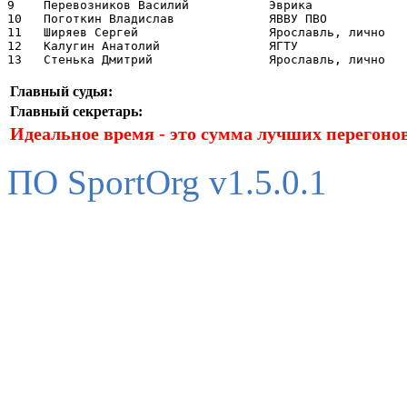
9    Перевозников Василий           Эврика             
10   Поготкин Владислав             ЯВВУ ПВО           
11   Ширяев Сергей                  Ярославль, лично   
12   Калугин Анатолий               ЯГТУ               
Главный судья:
Главный секретарь:
Идеальное время - это сумма лучших перегонов
ПО SportOrg v1.5.0.1