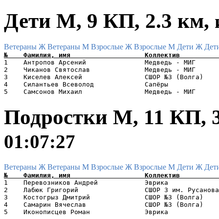
Дети М, 9 КП, 2.3 км,
Ветераны Ж
Ветераны М
Взрослые Ж
Взрослые М
Дети Ж
Дет
1    Антропов Арсений               Медведь - МИГ      
2    Чиканов Святослав              Медведь - МИГ      
3    Киселев Алексей                СШОР №3 (Волга)    
4    Силантьев Всеволод             Сапёры             
Подростки М, 11 КП, 
01:07:27
Ветераны Ж
Ветераны М
Взрослые Ж
Взрослые М
Дети Ж
Дет
1    Перевозников Андрей            Эврика             
2    Лабюк Григорий                 СШОР 3 им. Русанова
3    Костогрыз Дмитрий              СШОР №3 (Волга)    
4    Самарин Вячеслав               СШОР №3 (Волга)    