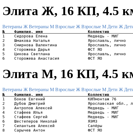
Элита Ж, 16 КП, 4.5 к
Ветераны Ж
Ветераны М
Взрослые Ж
Взрослые М
Дети Ж
Дет
1    Сидорова Елена                 Медведь - МИГ      
2    Шмакова Наталья                Ярославль, лично   
3    Смирнова Валентина             Ярославль, лично   
4    Сторожева Дарья                ФСТ ЯО             
5    Цикова Светлана                Ярославль, лично   
Элита М, 16 КП, 4.5 к
Ветераны Ж
Ветераны М
Взрослые Ж
Взрослые М
Дети Ж
Дет
1    Боков Евгений                  КИПмонтаж 76       
2    Дубов Дмитрий                  Ярославская обл., л
3    Антропов Алексей               Медведь - МИГ      
4    Стафеев Илья                   Медведь - МИГ      
5    Стафеев Сергей                 Медведь - МИГ      
6    Шестеперов Николай             ЯЭМЗ               
7    Силантьев Алексей              Сапёры             
8    Сарычев Антон                  ФСТ ЯО             